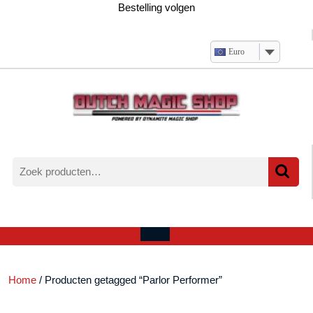
Ga
Bestelling volgen
naar
de
inhoud
Euro
Zoeken
naar:
Verlanglijst
Mijn
winkelwagen
account
Open
menu
Home
/ Producten getagged “Parlor Performer”