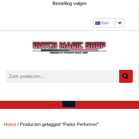
Ga
Bestelling volgen
naar
de
inhoud
Euro
Zoeken
naar:
Verlanglijst
Mijn
winkelwagen
account
Open
menu
Home
/ Producten getagged “Parlor Performer”