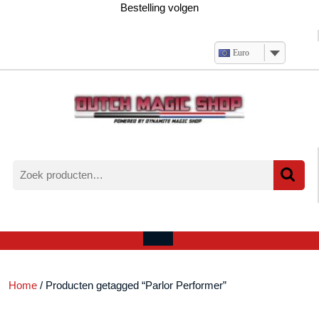
Ga
Bestelling volgen
naar
de
inhoud
Euro
Zoeken
naar:
Verlanglijst
Mijn
winkelwagen
account
Open
menu
Home
/ Producten getagged “Parlor Performer”