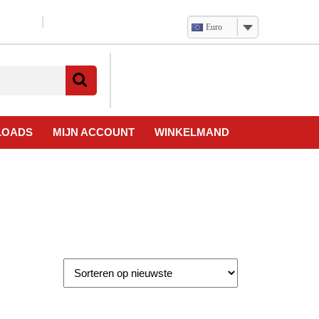
Euro
Verlanglijst
Mijn
winkelwagen
account
LOADS
MIJN ACCOUNT
WINKELMAND