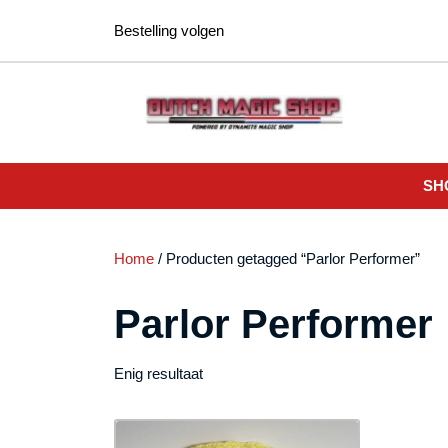
Ga
Bestelling volgen
naar
de
inhoud
SH
Home
/ Producten getagged “Parlor Performer”
Parlor Performer
Enig resultaat