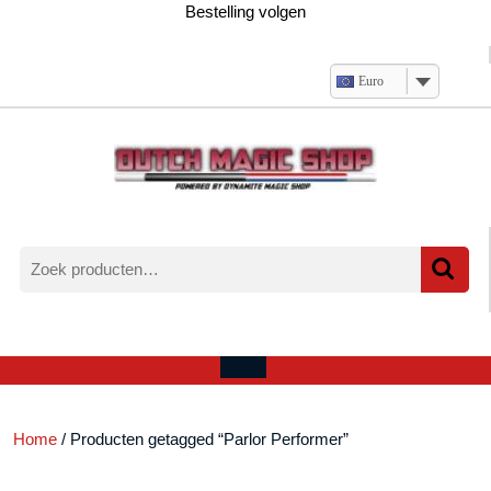
Ga
Bestelling volgen
naar
de
inhoud
Euro
Zoeken
naar:
Verlanglijst
Mijn
winkelwagen
account
Open
menu
Home
/ Producten getagged “Parlor Performer”