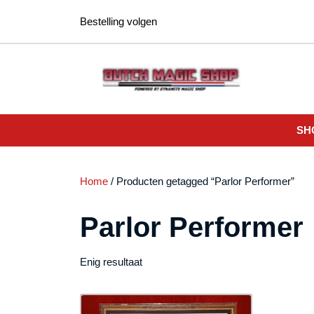
Ga
Bestelling volgen
naar
de
inhoud
SH
Home
/ Producten getagged “Parlor Performer”
Parlor Performer
Enig resultaat