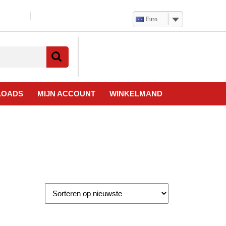
Euro
Verlanglijst
Mijn
winkelwagen
account
LOADS
MIJN ACCOUNT
WINKELMAND