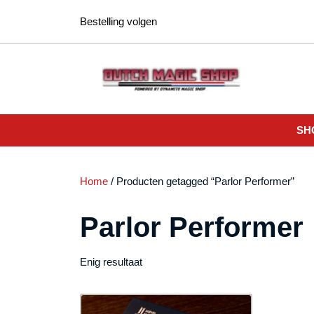
Ga
Bestelling volgen
naar
de
inhoud
SH
Home
/ Producten getagged “Parlor Performer”
Parlor Performer
Enig resultaat