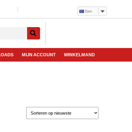
Euro
Verlanglijst
Mijn
winkelwagen
account
LOADS
MIJN ACCOUNT
WINKELMAND