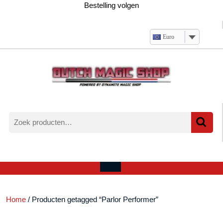
Ga
Bestelling volgen
naar
de
inhoud
Euro
Zoeken
naar:
Verlanglijst
Mijn
winkelwagen
account
Open
menu
Home
/ Producten getagged “Parlor Performer”