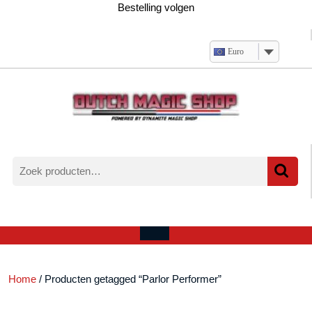
Ga
Bestelling volgen
naar
de
inhoud
Euro
Zoeken
naar:
Verlanglijst
Mijn
winkelwagen
account
Open
menu
Home
/ Producten getagged “Parlor Performer”