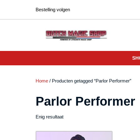
Ga
Bestelling volgen
naar
de
inhoud
SH
Home
/ Producten getagged “Parlor Performer”
Parlor Performer
Enig resultaat