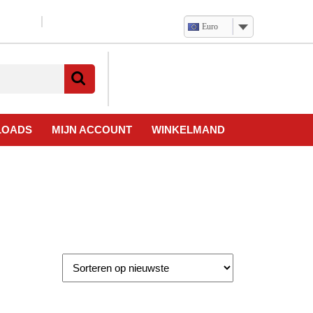
Euro
Verlanglijst
Mijn
winkelwagen
account
LOADS
MIJN ACCOUNT
WINKELMAND