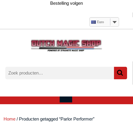
Ga
Bestelling volgen
naar
de
inhoud
Euro
Zoeken
naar:
Verlanglijst
Mijn
winkelwagen
account
Open
menu
Home
/ Producten getagged “Parlor Performer”