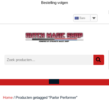
Ga
Bestelling volgen
naar
de
inhoud
Euro
Zoeken
naar:
Verlanglijst
Mijn
winkelwagen
account
Open
menu
Home
/ Producten getagged “Parlor Performer”