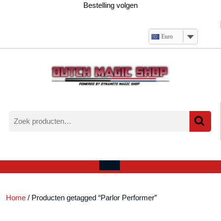
Ga
Bestelling volgen
naar
de
inhoud
Euro
Zoeken
naar:
Verlanglijst
Mijn
winkelwagen
account
Open
menu
Home
/ Producten getagged “Parlor Performer”