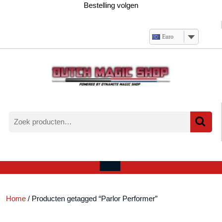
Ga
Bestelling volgen
naar
de
inhoud
Euro
Zoeken
naar:
Verlanglijst
Mijn
winkelwagen
account
Open
menu
Home
/ Producten getagged “Parlor Performer”