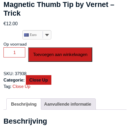
Magnetic Thumb Tip by Vernet –
Trick
€
12.00
Euro
Op voorraad
Magnetic
Toevoegen aan winkelwagen
Thumb
Tip
by
SKU:
37938
Vernet
Categorie:
Close Up
-
Tag:
Close Up
Trick
aantal
Beschrijving
Aanvullende informatie
Beschrijving