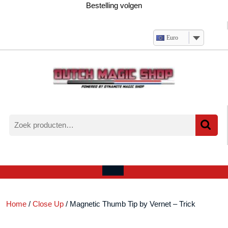
Ga
Bestelling volgen
naar
de
inhoud
Euro
Zoeken
naar:
Verlanglijst
Mijn
winkelwagen
account
Open
menu
Home
/
Close Up
/ Magnetic Thumb Tip by Vernet – Trick