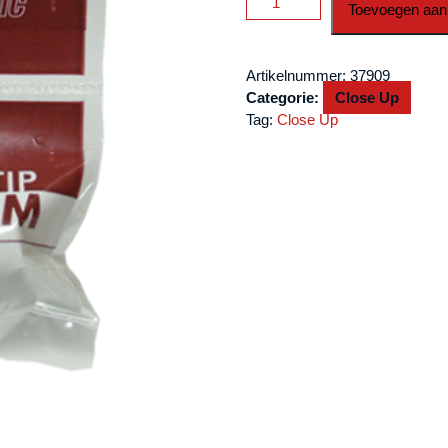
Toevoegen aan
Tip
Medium
(Soft)
Artikelnummer:
37909
by
Categorie:
Close Up
Vernet
Tag:
Close Up
-
Trick
aantal