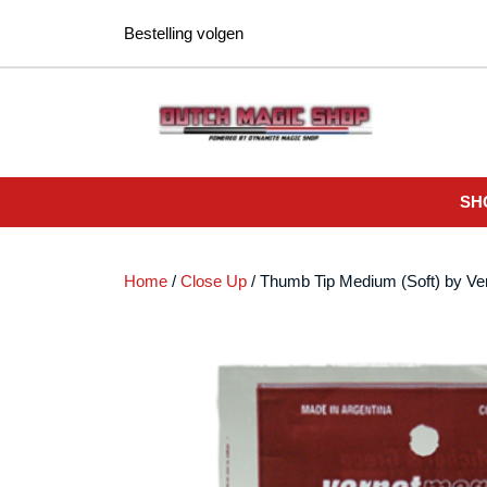
Ga
Bestelling volgen
naar
de
inhoud
SH
Home
/
Close Up
/ Thumb Tip Medium (Soft) by Ver