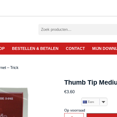
Zoeken
naar:
OP
BESTELLEN & BETALEN
CONTACT
MIJN DOWN
net – Trick
Thumb Tip Medium
€
3.60
Euro
Op voorraad
Thumb