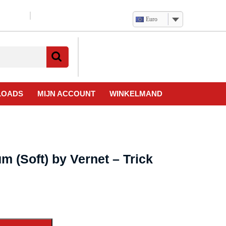
Euro
Verlanglijst
Mijn
winkelwagen
account
LOADS
MIJN ACCOUNT
WINKELMAND
 (Soft) by Vernet – Trick