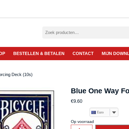
Zoeken
naar:
OP
BESTELLEN & BETALEN
CONTACT
MIJN DOWN
rcing Deck (10s)
Blue One Way Fo
€
9.60
Euro
Op voorraad
Blue