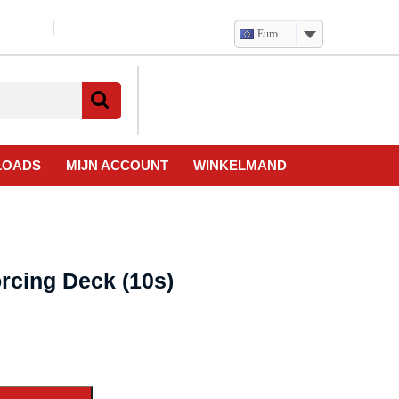
Euro
Verlanglijst
Mijn
winkelwagen
account
LOADS
MIJN ACCOUNT
WINKELMAND
rcing Deck (10s)