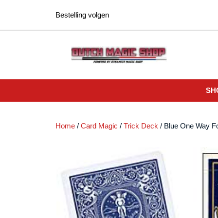
Ga
Bestelling volgen
naar
de
inhoud
SH
Home
/
Card Magic
/
Trick Deck
/ Blue One Way Fo