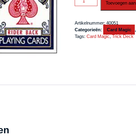
Toevoegen aan
One
Way
Forcing
Artikelnummer:
40051
Deck
Categorieën:
Card Magic
(10s)
Tags:
Card Magic
,
Trick Deck
aantal
en