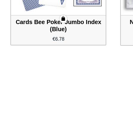
Cards Bee Poker Jumbo Index
N
(Blue)
€
6.78