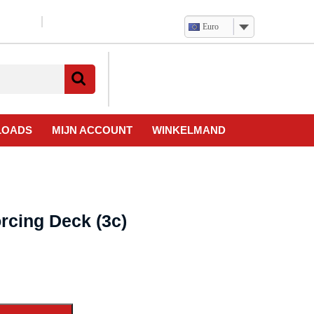
Euro
Verlanglijst
Mijn
winkelwagen
account
LOADS
MIJN ACCOUNT
WINKELMAND
rcing Deck (3c)