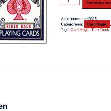
Toevoegen aan
One
Way
Forcing
Artikelnummer:
40315
Deck
Categorieën:
Card Magic
(3c)
Tags:
Card Magic
,
Trick Deck
aantal
en