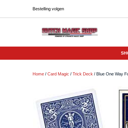
Ga
Bestelling volgen
naar
de
inhoud
SH
Home
/
Card Magic
/
Trick Deck
/ Blue One Way Fo